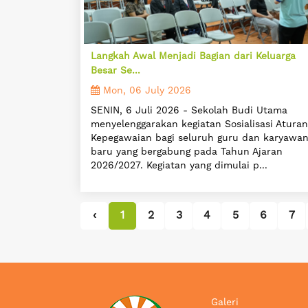
Langkah Awal Menjadi Bagian dari Keluarga
Besar Se...
Mon, 06 July 2026
SENIN, 6 Juli 2026 - Sekolah Budi Utama
menyelenggarakan kegiatan Sosialisasi Aturan
Kepegawaian bagi seluruh guru dan karyawa
baru yang bergabung pada Tahun Ajaran
2026/2027. Kegiatan yang dimulai p...
‹
1
2
3
4
5
6
7
Galeri