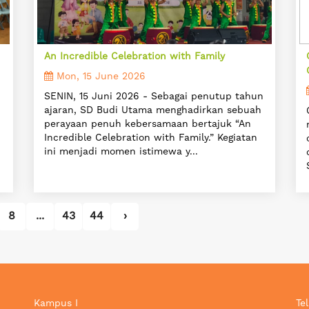
An Incredible Celebration with Family
Mon, 15 June 2026
SENIN, 15 Juni 2026 - Sebagai penutup tahun
ajaran, SD Budi Utama menghadirkan sebuah
perayaan penuh kebersamaan bertajuk “An
Incredible Celebration with Family.” Kegiatan
n
ini menjadi momen istimewa y...
8
...
43
44
›
Kampus I
Tel