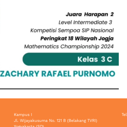
Kampus I
Tel
Jl. Wijayakusuma No. 121 B (Belakang TVRI)
Yogyakarta (SD)