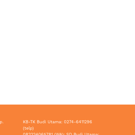
p.
KB-TK Budi Utama: 0274-6411296
(telp)
082224065781 (WA); SD Budi Utama: