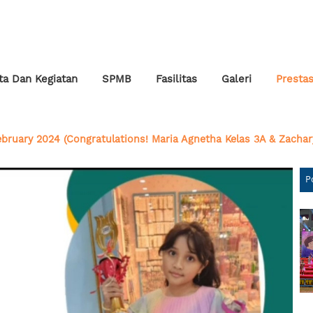
ta Dan Kegiatan
SPMB
Fasilitas
Galeri
Prestas
ruary 2024 (Congratulations! Maria Agnetha Kelas 3A & Zachar
P