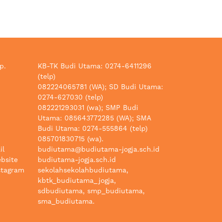
p.
KB-TK Budi Utama: 0274-6411296
(telp)
082224065781 (WA); SD Budi Utama:
0274-627030 (telp)
082221293031 (wa); SMP Budi
Utama: 085643772285 (WA); SMA
Budi Utama: 0274-555864 (telp)
085701830715 (wa).
il
budiutama@budiutama-jogja.sch.id
bsite
budiutama-jogja.sch.id
stagram
sekolahsekolahbudiutama,
kbtk_budiutama_jogja,
sdbudiutama, smp_budiutama,
sma_budiutama.