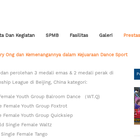
ta Dan Kegiatan
SPMB
Fasilitas
Galeri
Prestas
lary Ong dan Kemenangannya dalam Kejuaraan Dance Sport
 dan perolehan 3 medali emas & 2 medali perak di
P
hip League di Beijing, China kategori:
le Youth Group Balroom Dance （WT.Q)
ale Youth Group Foxtrot
ale Youth Group Quicksiep
Single Female Waltz
ingle Female Tango