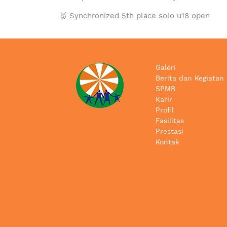
🥇 Synchronized 5th place solo u18 open
Galeri
Berita dan Kegiatan
SPMB
Karir
Profil
Fasilitas
Prestasi
Kontak